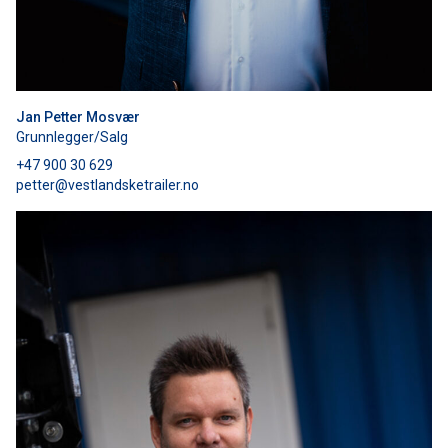
Jan Petter Mosvær
Grunnlegger/Salg
+47 900 30 629
petter@vestlandsketrailer.no