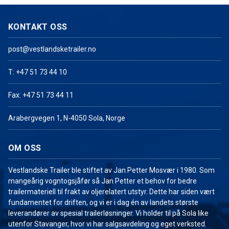
KONTAKT OSS
post@vestlandsketrailer.no
T: +47 51 73 44 10
Fax: +47 51 73 44 11
Arabergvegen 1, N-4050 Sola, Norge
OM OSS
Vestlandske Trailer ble stiftet av Jan Petter Mosvær i 1980. Som
mangeårig vogntogsjåfør så Jan Petter et behov for bedre
trailermateriell til frakt av oljerelatert utstyr. Dette har siden vært
fundamentet for driften, og vi er i dag én av landets største
leverandører av spesial trailerløsninger. Vi holder til på Sola like
utenfor Stavanger, hvor vi har salgsavdeling og eget verksted.