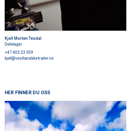
Kjell Morten Tesdal
Delelager
+47 403 23 359
kjell@vestlandsketrailer.no
HER FINNER DU OSS