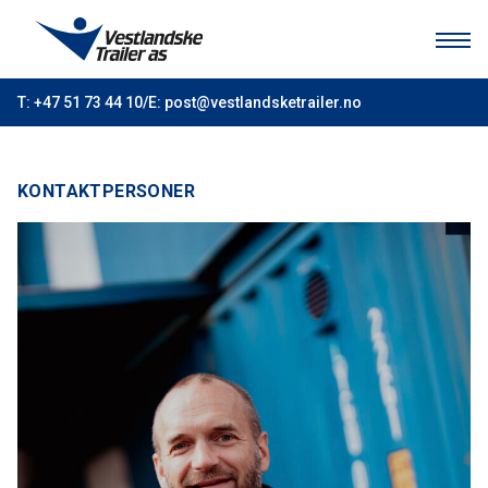
HJEM
T: +47 51 73 44 10
/
E:
post@vestlandsketrailer.no
PRODUKTER
TIL SALGS
KONTAKTPERSONER
VERKSTED
OM OSS
KONTAKT