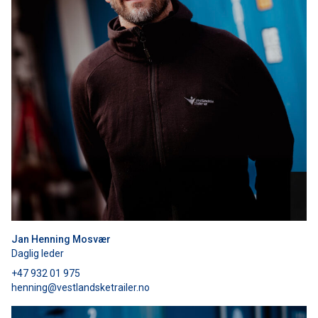
Jan Henning Mosvær
Daglig leder
+47 932 01 975
henning@vestlandsketrailer.no