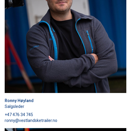
Ronny Høyland
Salgsleder
+47 476 34 745
ronny@vestlandsketrailer.no