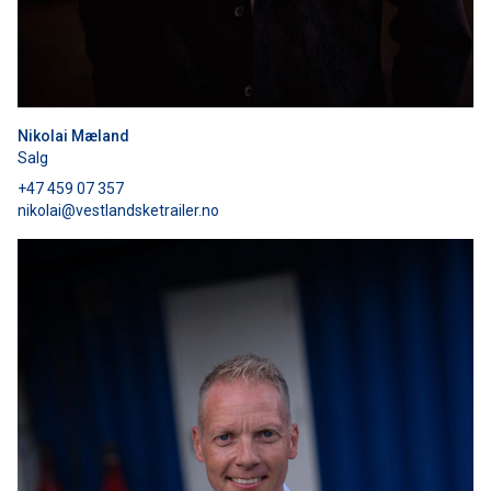
Nikolai Mæland
Salg
+47 459 07 357
nikolai@vestlandsketrailer.no